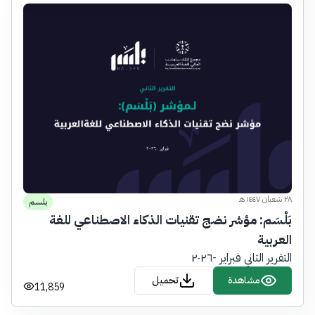
٢٨ شعبان ١٤٤٧ هـ
بلسم
بَلْسَم: مؤشر نضج تقنيات الذكاء الاصطناعي للغة
العربية
التقرير الثاني فبراير -٢٠٢٦
مشاهدة
تحميل
11,859