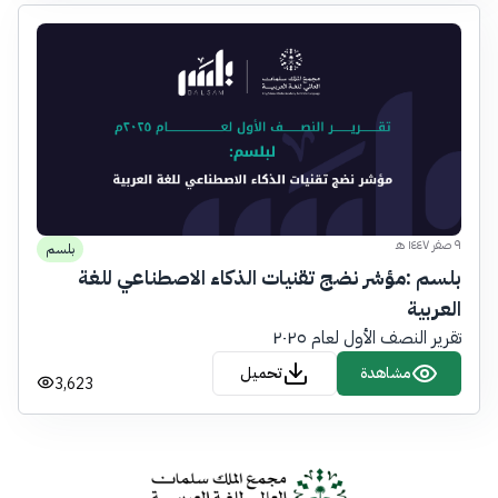
٩ صفر ١٤٤٧ هـ
بلسم
بلسم :مؤشر نضج تقنيات الذكاء الاصطناعي للغة
العربية
تقرير النصف الأول لعام ٢٠٢٥
مشاهدة
تحميل
3,623
Foote