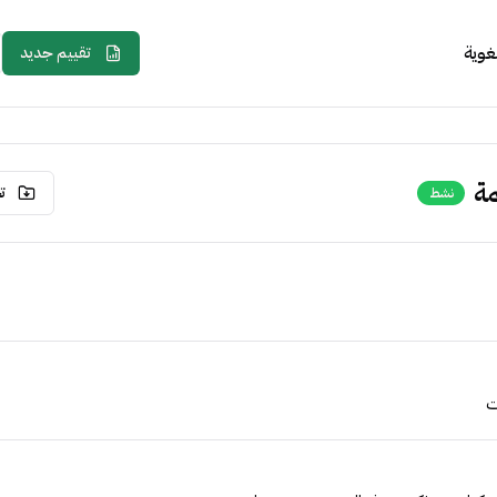
لغوية
تقييم جديد
مة
ت
نشط
ت